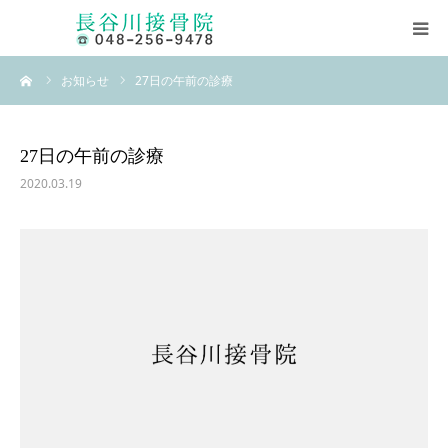
ーム
お知らせ
27日の午前の診療
ホーム
当院について
27日の午前の診療
2020.03.19
柔道整復師とは
素ッ足ス・サポーター
長谷川式柔道整復ストレッチ
お問い合わせ