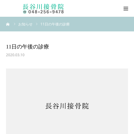
ーム
お知らせ
11日の午後の診療
ホーム
当院について
11日の午後の診療
2020.03.10
柔道整復師とは
素ッ足ス・サポーター
長谷川式柔道整復ストレッチ
お問い合わせ