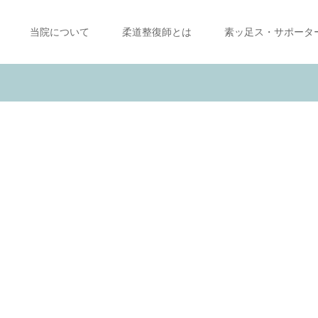
当院について
柔道整復師とは
素ッ足ス・サポータ